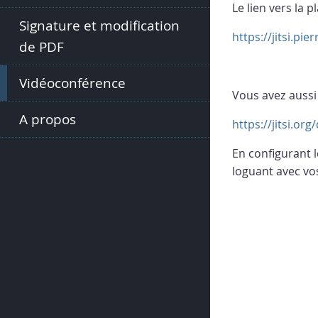
Le lien vers la 
Signature et modification
https://jitsi.pie
de PDF
Vidéoconférence
Vous avez aussi 
A propos
https://jitsi.or
En configurant l
loguant avec vos