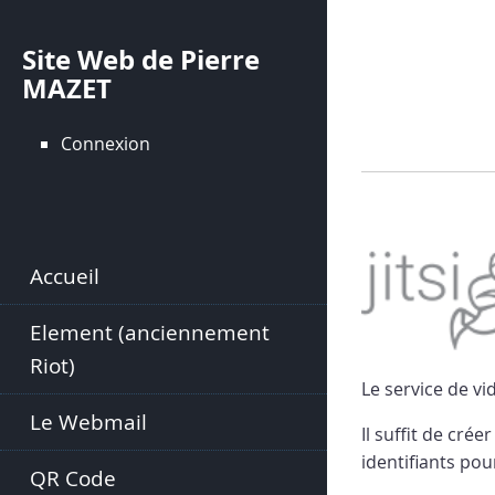
Aller
au
Site Web de Pierre
contenu
MAZET
principal
Connexion
Accueil
Element (anciennement
Riot)
Le service de vi
Le Webmail
Il suffit de cré
identifiants pou
QR Code